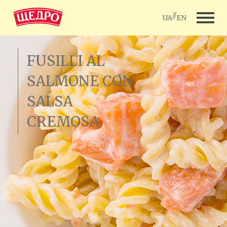
//
UA
EN
FUSILLI AL
SALMONE CON
SALSA
CREMOSA