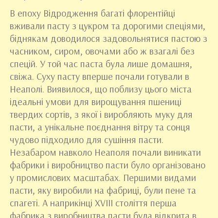
В епоху Відродження багаті флорентійці
вживали пасту з цукром та дорогими спеціями,
біднякам доводилося задовольнятися пастою з
часником, сиром, овочами або ж взагалі без
спецій. У той час паста була лише домашня,
свіжа. Суху пасту вперше почали готували в
Неаполі. Виявилося, що поблизу цього міста
ідеальні умови для вирощування пшениці
твердих сортів, з якої і виробляють муку для
пасти, а унікальне поєднання вітру та сонця
чудово підходило для сушіння пасти.
Незабаром навколо Неаполя почали виникати
фабрики і виробництво пасти було організовано
у промислових масштабах. Першими видами
пасти, яку виробили на фабриці, були пене та
спагеті. А наприкінці ХVIII століття перша
фабрика з виробництва пасти була відкрита в