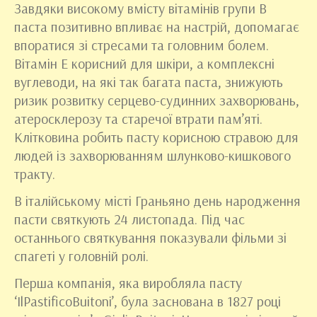
Завдяки високому вмісту вітамінів групи В
паста позитивно впливає на настрій, допомагає
впоратися зі стресами та головним болем.
Вітамін Е корисний для шкіри, а комплексні
вуглеводи, на які так багата паста, знижують
ризик розвитку серцево-судинних захворювань,
атеросклерозу та старечої втрати пам’яті.
Клітковина робить пасту корисною стравою для
людей із захворюванням шлунково-кишкового
тракту.
В італійському місті Граньяно день народження
пасти святкують 24 листопада. Під час
останнього святкування показували фільми зі
спагеті у головній ролі.
Перша компанія, яка виробляла пасту
‘IlPastificoBuitoni’, була заснована в 1827 році