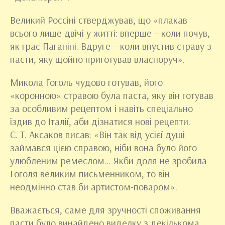
Великий Россіні стверджував, що «плакав
всього лише двічі у житті: вперше – коли почув,
як грає Паганіні. Вдруге – коли впустив страву з
пасти, яку щойно приготував власноруч».
Микола Гоголь чудово готував, його
«коронною» стравою була паста, яку він готував
за особливим рецептом і навіть спеціально
їздив до Італії, аби дізнатися нові рецепти.
С. Т. Аксаков писав: «Він так від усієї душі
займався цією справою, ніби вона було його
улюбленим ремеслом… Якби доля не зробила
Гоголя великим письменником, то він
неодмінно став би артистом-поваром».
Вважається, саме для зручності споживання
пасти було винайдено виделку з декількома