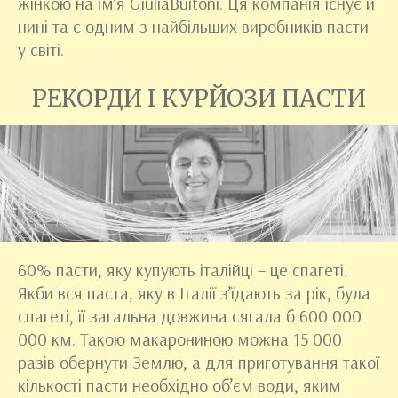
жінкою на ім’я GiuliaBuitoni. Ця компанія існує й
нині та є одним з найбільших виробників пасти
у світі.
РЕКОРДИ І КУРЙОЗИ ПАСТИ
60% пасти, яку купують італійці – це спагеті.
Якби вся паста, яку в Італії з’їдають за рік, була
спагеті, її загальна довжина сягала б 600 000
000 км. Такою макарониною можна 15 000
разів обернути Землю, а для приготування такої
кількості пасти необхідно об’єм води, яким