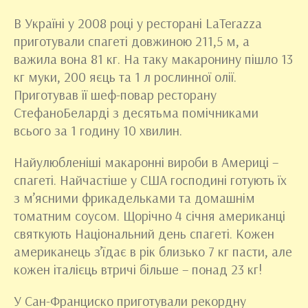
В Україні у 2008 році у ресторані LaTerazza
приготували спагеті довжиною 211,5 м, а
важила вона 81 кг. На таку макаронину пішло 13
кг муки, 200 яєць та 1 л рослинної олії.
Приготував її шеф-повар ресторану
СтефаноБеларді з десятьма помічниками
всього за 1 годину 10 хвилин.
Найулюбленіші макаронні вироби в Америці –
спагеті. Найчастіше у США господині готують їх
з м’ясними фрикадельками та домашнім
томатним соусом. Щорічно 4 січня американці
святкують Національний день спагеті. Кожен
американець з’їдає в рік близько 7 кг пасти, але
кожен італієць втричі більше – понад 23 кг!
У Сан-Франциско приготували рекордну