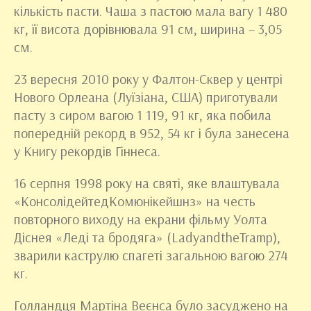
кількість пасти. Чаша з пастою мала вагу 1 480
кг, її висота дорівнювала 91 см, ширина – 3,05
см.
23 вересня 2010 року у Фалтон-Сквер у центрі
Нового Орлеана (Луїзіана, США) приготували
пасту з сиром вагою 1 119, 91 кг, яка побила
попередній рекорд в 952, 54 кг і була занесена
у Книгу рекордів Гіннеса.
16 серпня 1998 року на святі, яке влаштувала
«КонсолідейтедКомюнікейшнз» на честь
повторного виходу на екрани фільму Уолта
Діснея «Леді та бродяга» (LadyandtheTramp),
зварили каструлю спагеті загальною вагою 274
кг.
Голландця Мартіна Веєнса було засуджено на