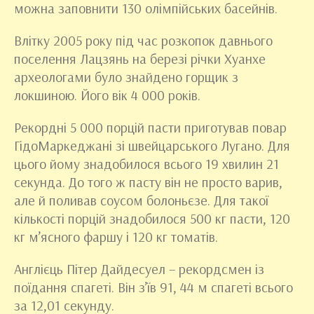
можна заповнити 130 олімпійських басейнів.
Влітку 2005 року під час розкопок давнього
поселення Лацзянь на березі річки Хуанхе
археологами було знайдено горщик з
локшиною. Його вік 4 000 років.
Рекордні 5 000 порцій пасти приготував повар
ГідоМаркеджані зі швейцарського Лугано. Для
цього йому знадобилося всього 19 хвилин 21
секунда. До того ж пасту він не просто варив,
але й поливав соусом болоньєзе. Для такої
кількості порцій знадобилося 500 кг пасти, 120
кг м’ясного фаршу і 120 кг томатів.
Англієць Пітер Дайдесуел – рекордсмен із
поїдання спагеті. Він з’їв 91, 44 м спагеті всього
за 12,01 секунду.