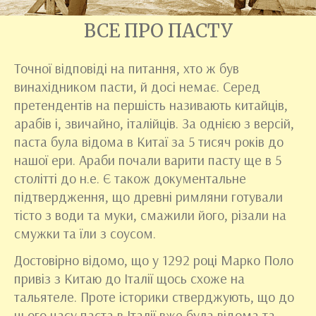
ВСЕ ПРО ПАСТУ
Точної відповіді на питання, хто ж був
винахідником пасти, й досі немає. Серед
претендентів на першість називають китайців,
арабів і, звичайно, італійців. За однією з версій,
паста була відома в Китаї за 5 тисяч років до
нашої ери. Араби почали варити пасту ще в 5
столітті до н.е. Є також документальне
підтвердження, що древні римляни готували
тісто з води та муки, смажили його, різали на
смужки та їли з соусом.
Достовірно відомо, що у 1292 році Марко Поло
привіз з Китаю до Італії щось схоже на
тальятеле. Проте історики стверджують, що до
цього часу паста в Італії вже була відома та