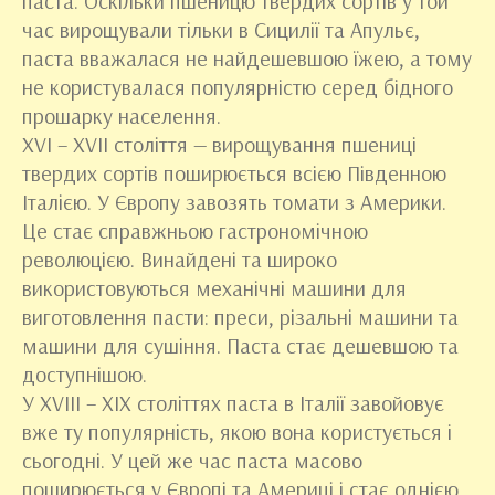
паста. Оскільки пшеницю твердих сортів у той
час вирощували тільки в Сицилії та Апульє,
паста вважалася не найдешевшою їжею, а тому
не користувалася популярністю серед бідного
прошарку населення.
ХVI – ХVII століття — вирощування пшениці
твердих сортів поширюється всією Південною
Італією. У Європу завозять томати з Америки.
Це стає справжньою гастрономічною
революцією. Винайдені та широко
використовуються механічні машини для
виготовлення пасти: преси, різальні машини та
машини для сушіння. Паста стає дешевшою та
доступнішою.
У XVIII – XIX століттях паста в Італії завойовує
вже ту популярність, якою вона користується і
сьогодні. У цей же час паста масово
поширюється у Європі та Америці і стає однією