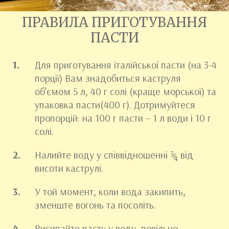
ПРАВИЛА ПРИГОТУВАННЯ
ПАСТИ
Для приготування італійської пасти (на 3-4
порції) Вам знадобиться каструля
об’ємом 5 л, 40 г солі (краще морської) та
упаковка пасти(400 г). Дотримуйтеся
пропорцій: на 100 г пасти – 1 л води і 10 г
солі.
Налийте воду у співвідношенні ¾ від
висоти каструлі.
У той момент, коли вода закипить,
зменште вогонь та посоліть.
Висипайте пасту у воду, повільно