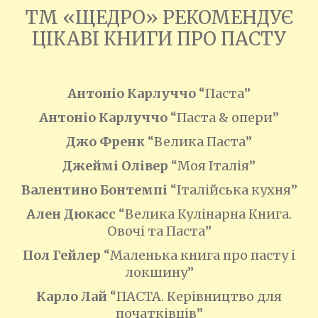
ТМ «ЩЕДРО» РЕКОМЕНДУЄ
ЦІКАВІ КНИГИ ПРО ПАСТУ
Антоніо Карлуччо
“Паста”
Антоніо Карлуччо
“Паста & опери”
Джо Френк
“Велика Паста”
Джеймі Олівер
“Моя Італія”
Валентино Бонтемпі
“Італійська кухня”
Ален Дюкасс
“Велика Кулінарна Книга.
Овочі та Паста”
Пол Гейлер
“Маленька книга про пасту і
локшину”
Карло Лай
“ПАСТА. Керівництво для
початківців”