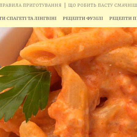
ПРАВИЛА ПРИГОТУВАННЯ
ЩО РОБИТЬ ПАСТУ СМАЧНІ
И СПАГЕТІ ТА ЛІНГВІНІ
РЕЦЕПТИ ФУЗІЛІ
РЕЦЕПТИ П
A