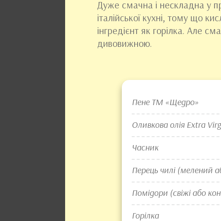
Дуже смачна і нескладна у пр
італійської кухні, тому що ки
інгредієнт як горілка. Але см
дивовижною.
Пене ТМ «Щедро»
Оливкова олія Extra Virg
Часник
Перець чилі (мелений а
Помідори (свіжі або кон
Горілка