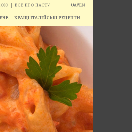
UA
//
EN
ШОЮ
ВСЕ ПРО ПАСТУ
ЕНЕ
КРАЩІ ІТАЛІЙСЬКІ РЕЦЕПТИ