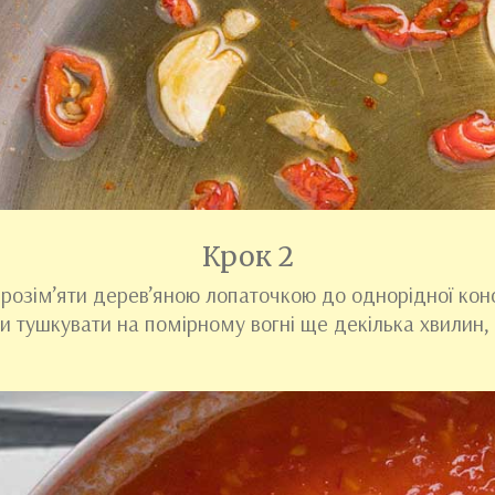
Крок 2
розім’яти дерев’яною лопаточкою до однорідної конси
и тушкувати на помірному вогні ще декілька хвилин,