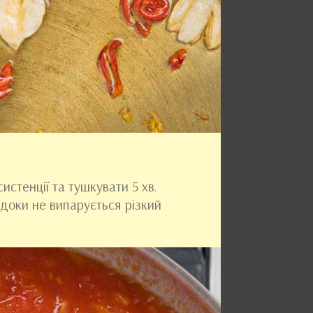
стенції та тушкувати 5 хв.
 доки не випарується різкий