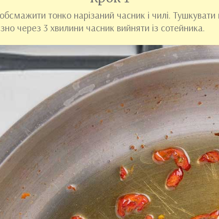
 обсмажити тонко нарізаний часник і чилі. Тушкувати 
но через 3 хвилини часник вийняти із сотейника.