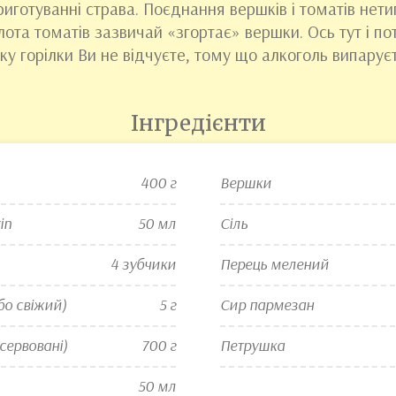
иготуванні страва. Поєднання вершків і томатів нети
слота томатів зазвичай «згортає» вершки. Ось тут і п
аку горілки Ви не відчуєте, тому що алкоголь випарує
Інгредієнти
400 г
Вершки
in
50 мл
Сіль
4 зубчики
Перець мелений
бо свіжий)
5 г
Сир пармезан
сервовані)
700 г
Петрушка
50 мл