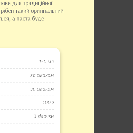
пове для традиційної
отрібен такий оригінальний
ться, а паста буде
150 мл
за смаком
за смаком
100 г
3 гілочки