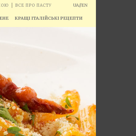
UA
//
EN
ШОЮ
ВСЕ ПРО ПАСТУ
ЕНЕ
КРАЩІ ІТАЛІЙСЬКІ РЕЦЕПТИ