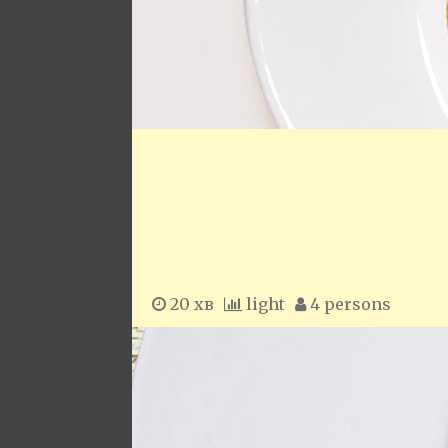
20 хв
light
4 persons