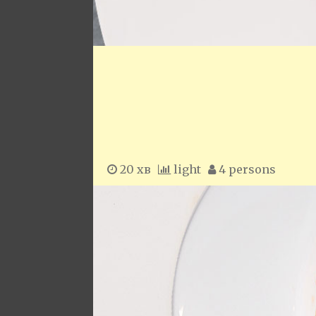
20 хв
light
4 persons