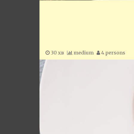
30 хв
medium
4 persons