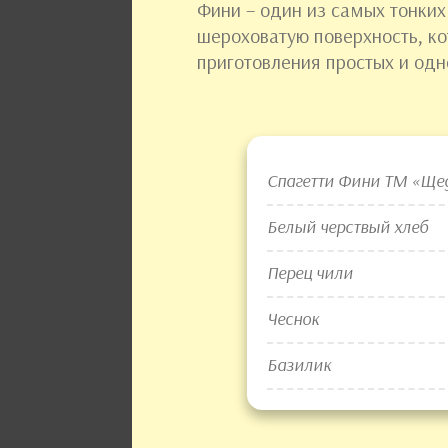
Фини – один из самых тонких
шероховатую поверхность, ко
приготовления простых и од
Спагетти Фини ТМ «Ще
Белый черствый хлеб
Перец чили
Чеснок
Базилик