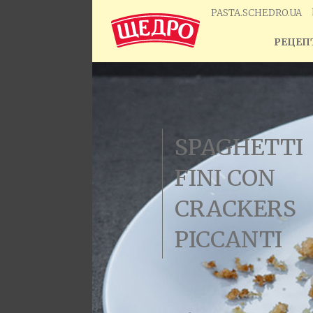
PASTA.SCHEDRO.UA
РЕЦЕПТ
SPAGHETTI
FINI CON
CRACKERS
PICCANTI