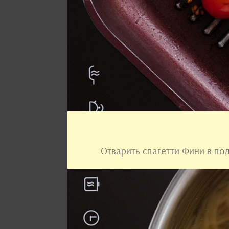
Отварить спагетти Фини в под