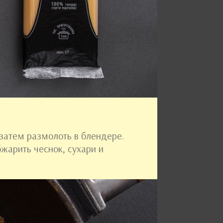
 затем размолоть в блендере.
бжарить чеснок, сухари и