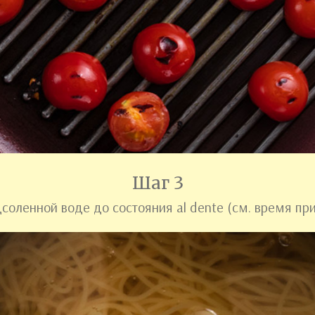
Шаг 3
соленной воде до состояния al dente (см. время при